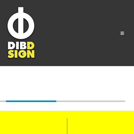
Tag - สมุดทำมือ