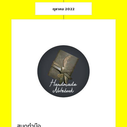
ตุลาคม 2022
สมุดทำมือ