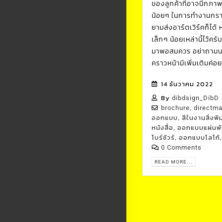
ของลูกค้าที่อาจนึกภา
น้อยๆ ในการทำงานกราฟิ
ยามส่งอาร์ตเวิร์คก็ได้ 
เล็กๆ น้อยเหล่านี้ไว้ค
มาพอสมควร อย่าถามนะคร
คราวหน้ามีเพิ่มเติมค่อยท
14 ธันวาคม 2022
By
dibdsign_DibD
,
brochure
directma
,
ออกแบบ
สีในงานสิ่งพิ
,
หนังสื่อ
ออกแบบแผ่นพ
,
โบร์ชัวร์
ออกแบบโลโก้
0 Comments
READ MORE...