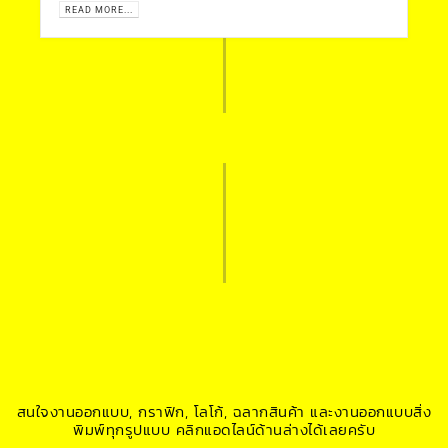
READ MORE...
สนใจงานออกแบบ, กราฟิก, โลโก้, ฉลากสินค้า และงานออกแบบสิ่ง
พิมพ์ทุกรูปแบบ คลิกแอดไลน์ด้านล่างได้เลยครับ