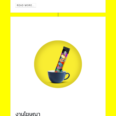
READ MORE...
งานโฆษณา