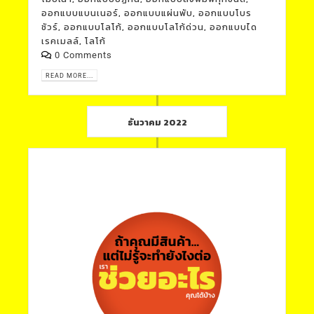
,
,
ออกแบบแบนเนอร์
ออกแบบแผ่นพับ
ออกแบบโบร
,
,
,
ชัวร์
ออกแบบโลโก้
ออกแบบโลโก้ด่วน
ออกแบบได
,
เรคเมลล์
โลโก้
0 Comments
READ MORE...
ธันวาคม 2022