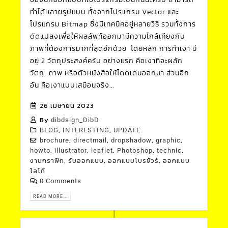
ทำได้หลายรูปแบบ ทั้งจากโปรแกรม Vector และ
โปรแกรม Bitmap ซึ่งมีเทคนิคอยู่หลายวิธี รวมทั้งการ
ดัดแปลงเพื่อให้ผลลัพท์ออกมามีความไกล้เคียงกับ
ภาพที่ต้องการมากที่สุดอีกด้วย โดยหลัก การทำเงา มี
อยู่ 2 วัตถุประสงค์ครับ อย่างแรก คือเงาที่จะผลัก
วัตถุ, ภาพ หรือตัวหนังสือให้โดดเด่นออกมา ส่วนอีก
อัน คือเงาแบบเสมือนจริง...
26 เมษายน 2023
By
dibdsign_DibD
,
,
BLOG
INTERESTING
UPDATE
,
,
,
,
brochure
directmail
dropshadow
graphic
,
,
,
,
,
howto
illustrator
leaflet
Photoshop
technic
,
,
,
งานกราฟิก
รับออกแบบ
ออกแบบโบรชัวร์
ออกแบบ
โลโก้
0 Comments
READ MORE...