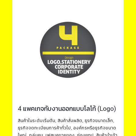
4 แพคเกจกับงานออกแบบโลโก้ (Logo)
สินค้าในระดับเริ่มต้น, สินค้าสั่งผลิต, ธุรกิจขนาดเล็ก,
ธุรกิจจดทะเบียนการค้าทั่วไป, องค์กรหรือธุรกิจขนาด
ใหญ่, กลุ่มคน, เฟสบุคขายของ, ช่องยูทูป, สินค้านำเข้า