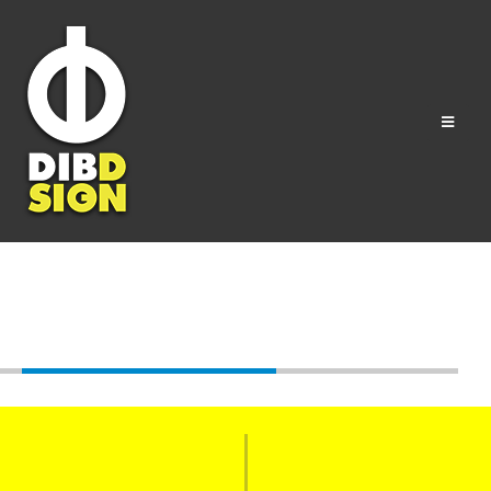
Tag - ออกแบบโบรชัวร์