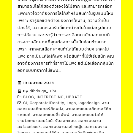
สามารถมีโลโก้ของตัวเองได้ไม่ยาก และสามารถเลือก
แพคเกจได้ว่าต้องการโลโก้สำหรับสินค้าในรูปแบบไหน
เพราะเรารู้ข้อแตกต่างของการใช้งาน, ความจำเป็น
ต้องใช้, ความเคร่งครัดที่แตกต่างกันในแต่ละรูปแบบ
การใช้งาน และเรารู้ว่า การจะเลือกหานักออกแบบที่
ตรงตามลักษณะที่คุณต้องการนั้นมันค่อนข้างยาก
เพราะหากคุณเลือกหาคนทำโลโก้แบบง่ายๆ ราคาไม่
แพง อาจเป้นแค่โลโก้เพจ หรือสินค้าที่ไม่ซีเรียสนัก คุณ
อาจต้องการการทำที่ราคาไม่แพง แต่เมื่อเลือกกลุ่มนัก
ออกแบบที่ราคาไม่แพง...
19 เมษายน 2023
By
dibdsign_DibD
,
,
BLOG
INTERESTING
UPDATE
,
,
,
,
CI
CorporateIDentity
Logo
logodesign
งาน
,
ออกแบบสติกเกอร์ติดผนัง
งานออกแบบสติกเกอร์ติด
,
,
,
รถยนต์
งานออกแบบสิ่งพิมพ์
งานออกแบบโลโก้
,
,
งานโฆษณาออนไลน์
รับออกแบบ
ออกแบบงาน
,
,
ลงfacebook
ออกแบบงานลงline@
ออกแบบงาน
,
,
,
โฆษณา
ออกแบบปฏิทิน
ออกแบบสิ่งพิมพ์ทุกชนิด