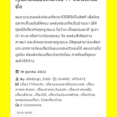
ยัง
ผมรวบรวมแหล่งท่องเที่ยวมาไว้ให้ใช้เป็นลิสต์ เผื่อใคร
อยากเก็บแต้มให้ครบ แหล่งท่องเที่ยวในบ้านเรา มีให้
คุณได้เที่ยวกันทุกรูปแบบ ไม่ว่าจะเป็นธรรมชาติ ภูเขา
ป่า ทะเล หรือทางวัฒนธรรม วัด แหล่งสำคัญทาง
ศาสนา และอีกหลากหลายรูปแบบ ให้คุณสามารถเลือก
ประเภทการท่องเที่ยวในแบบของตัวเองได้ ลองตามไป
ดูครับ มีแหล่งท่องเที่ยวจังหวัดไหน ภาคไหนที่คุณจะ
สนใจได้บ้าง
19 ตุลาคม 2022
By
,
dibdsign_DibD
SHARE
UPDATE
,
,
เที่ยว77จังหวัด
เที่ยวธรรมชาติในประเทศ
เที่ยว
,
,
,
ภาคตะวันตก
เที่ยวภาคตะวันออก
เที่ยวภาคเหนือ
,
,
,
,
เที่ยวอีสาน
เที่ยวใต้
เที่ยวในประเทศไทย
เที่ยวไทย
,
แหล่งท่องเที่ยว
ไทยเที่ยวไทย
0 Comments
READ MORE...