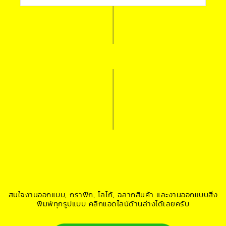
สนใจงานออกแบบ, กราฟิก, โลโก้, ฉลากสินค้า และงานออกแบบสิ่ง
พิมพ์ทุกรูปแบบ คลิกแอดไลน์ด้านล่างได้เลยครับ