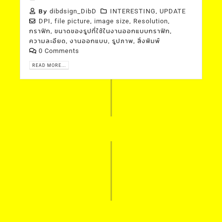
By
,
dibdsign_DibD
INTERESTING
UPDATE
,
,
,
,
DPI
file picture
image size
Resolution
,
,
กราฟิก
ขนาดของรูปที่ใช้ในงานออกแบบกราฟิก
,
,
,
ความละอียด
งานออกแบบ
รูปภาพ
สิ่งพิมพ์
0 Comments
READ MORE...