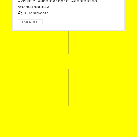
,
,
#vehicle
#สติ๊กเกอร์ติดรถ
#สติ๊กเกอร์ติด
รถ3mสะท้อนแสง
0 Comments
READ MORE...