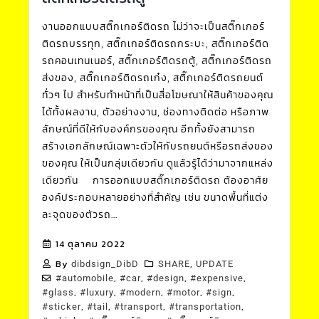
งานออกแบบสติ๊กเกอร์ติดรถ ไม่ว่าจะเป็นสติ๊กเกอร์
ติดรถบรรทุก, สติ๊กเกอร์ติดรถกระบะ, สติ๊กเกอร์ติด
รถคอนเทนเนอร์, สติ๊กเกอร์ติดรถตู้, สติ๊กเกอร์ติดรถ
ส่งของ, สติ๊กเกอร์ติดรถเก๋ง, สติ๊กเกอร์ติดรถยนต์
ทั่วๆ ไป สำหรับทำหน้าที่เป็นสื่อโฆษณาให้สินค้าของคุณ
ได้ทั้งผลงาน, ตัวอย่างงาน, ช่องทางติดต่อ หรือภาพ
ลักษณ์ที่ดีให้กับองค์กรของคุณ อีกทั้งยังสามารถ
สร้างเอกลักษณ์เฉพาะตัวให้กับรถยนต์หรือรถส่งของ
ของคุณ ให้เป็นกลุ่มเดียวกัน ดูแล้วรู้ได้ว่ามาจากแหล่ง
เดียวกัน การออกแบบสติ๊กเกอร์ติดรถ ต้องอาศัย
องค์ประกอบหลายอย่างที่สำคัญ เช่น ขนาดพื้นที่แต่ง
ละจุดของตัวรถ...
14 ตุลาคม 2022
By
,
dibdsign_DibD
SHARE
UPDATE
,
,
,
,
#automobile
#car
#design
#expensive
,
,
,
,
,
#glass
#luxury
#modern
#motor
#sign
,
,
,
,
#sticker
#tail
#transport
#transportation