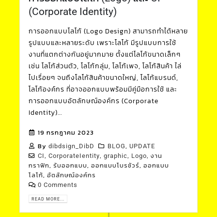
(Corporate Identity)
การออกแบบโลโก้ (Logo Design) สามารถทำได้หลาย
รูปแบบและหลายระดับ เพราะโลโก้ มีรูปแบบการใช้
งานที่แตกต่างกันอยู่มากมาย ตั้งแต่โลโก้ขนาดเล็กๆ
เช่น โลโก้ส่วนตัว, โลโก้กลุ่ม, โลโก้เพจ, โลโก้สินค้า ไล่
ไปเรื่อยๆ จนถึงโลโก้สินค้าขนาดใหญ่, โลโก้แบรนด์,
โลโก้องค์กร ที่อาจออกแบบพร้อมมีคู่มือการใช้ และ
การออกแบบอัตลักษณ์องค์กร (Corporate
Identity)...
19 กรกฎาคม 2023
By
,
dibdsign_DibD
BLOG
UPDATE
,
,
,
,
CI
CorporateIentity
graphic
Logo
งาน
,
,
,
กราฟิก
รับออกแบบ
ออกแบบโบรชัวร์
ออกแบบ
,
โลโก้
อัตลักษณ์องค์กร
0 Comments
READ MORE...