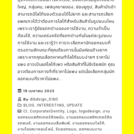
ใหญ่, กลุ่มคน, เฟสบุคขายของ, ช่องยูทูป, สินค้านำเข้า
สามารถมีโลโก้ของตัวเองได้ไม่ยาก และสามารถเลือก
แพคเกจได้ว่าต้องการโลโก้สำหรับสินค้าในรูปแบบไหน
เพราะเรารู้ข้อแตกต่างของการใช้งาน, ความจำเป็น
ต้องใช้, ความเคร่งครัดที่แตกต่างกันในแต่ละรูปแบบ
การใช้งาน และเรารู้ว่า การจะเลือกหานักออกแบบที่
ตรงตามลักษณะที่คุณต้องการนั้นมันค่อนข้างยาก
เพราะหากคุณเลือกหาคนทำโลโก้แบบง่ายๆ ราคาไม่
แพง อาจเป้นแค่โลโก้เพจ หรือสินค้าที่ไม่ซีเรียสนัก คุณ
อาจต้องการการทำที่ราคาไม่แพง แต่เมื่อเลือกกลุ่มนัก
ออกแบบที่ราคาไม่แพง...
19 เมษายน 2023
By
dibdsign_DibD
,
,
BLOG
INTERESTING
UPDATE
,
,
,
,
CI
CorporateIDentity
Logo
logodesign
งาน
,
ออกแบบสติกเกอร์ติดผนัง
งานออกแบบสติกเกอร์ติด
,
,
,
รถยนต์
งานออกแบบสิ่งพิมพ์
งานออกแบบโลโก้
,
,
งานโฆษณาออนไลน์
รับออกแบบ
ออกแบบงาน