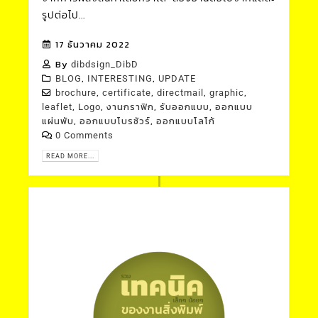
รูปต่อไป...
17 ธันวาคม 2022
By
dibdsign_DibD
,
,
BLOG
INTERESTING
UPDATE
,
,
,
,
brochure
certificate
directmail
graphic
,
,
,
,
leaflet
Logo
งานกราฟิก
รับออกแบบ
ออกแบบ
,
,
แผ่นพับ
ออกแบบโบรชัวร์
ออกแบบโลโก้
0 Comments
READ MORE...