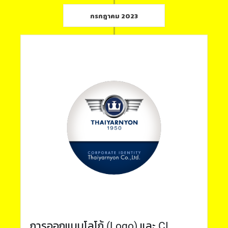
กรกฎาคม 2023
การออกแบบโลโก้ (Logo) และ CI