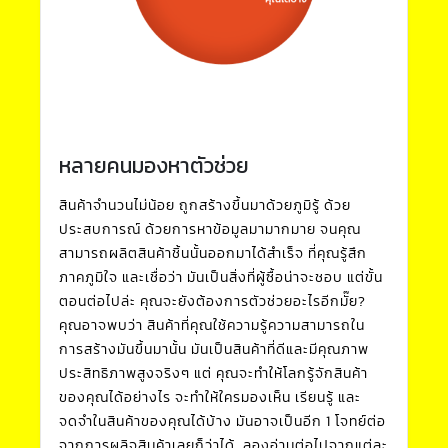
หลายคนมองหาตัวช่วย
สินค้าจำนวนไม่น้อย ถูกสร้างขึ้นมาด้วยภูมิรู้ ด้วย
ประสบการณ์ ด้วยการหาข้อมูลมามากมาย จนคุณ
สามารถผลิตสินค้าชิ้นนั้นออกมาได้สำเร็จ ที่คุณรู้สึก
ภาคภูมิใจ และเชื่อว่า มันเป็นสิ่งที่ผู้ซื้อน่าจะชอบ แต่ขั้น
ตอนต่อไปล่ะ คุณจะยังต้องการตัวช่วยอะไรอีกมั๊ย?
คุณอาจพบว่า สินค้าที่คุณใช้ความรู้ความสามารถใน
การสร้างมันขึ้นมานั้น มันเป็นสินค้าที่ดีและมีคุณภาพ
ประสิทธิภาพสูงจริงๆ แต่ คุณจะทำให้โลกรู้จักสินค้า
ของคุณได้อย่างไร จะทำให้ใครมองเห็น เรียนรู้ และ
จดจำในสินค้าของคุณได้บ้าง มันอาจเป็นอีก 1 โจทย์ต่อ
จากการผลิจสินค้าเลยก็ว่าได้ ลองอ่านต่อไปจากแต่ละ