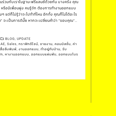
นร่วมกับเราในฐานะฟรีแลนซ์ด้วยกัน บางครั้ง คุณ
หรือมีเพื่อนฝูง คนรู้จัก ต้องการทำงานออกแบบ
 แต่ก็ไม่รู้ว่าจะไปทำที่ไหน อีกทั้ง คุณก็ไม่ได้อะไร
จะเป็นการดีมั๊ย หากจะเปลี่ยนคำว่า “ขอบคุณ”...
2
,
BLOG
UPDATE
,
,
,
,
,
,
AE
Sales
กราฟิกดีไซน์
ขายงาน
คอมมิสชั่น
ค่า
,
,
,
ื่อสิ่งพิมพ์
งานออกแบบ
ทำอยู่กับบ้าน
รับ
,
,
,
ิก
หางานออกแบบ
ออกแบบแผ่นพับ
ออกแบบโบร