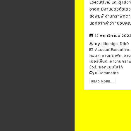
Executive) และดูแลงา
อาจจะมีงานของตัวเอง 
สิ่งพิมพ์ งานกราฟิกต่างๆ
นอกจากคำว่า “ขอบคุณ” 
12 พฤศจิกายน 202
By
dibdsign_DibD
AccountExecutive
,
,
คอมฯ
งานกราฟิก
งานส
,
เปอร์เซ็นต์
หางานกราฟ
,
ชัวร์
ออกแบบโลโก้
0 Comments
READ MORE...